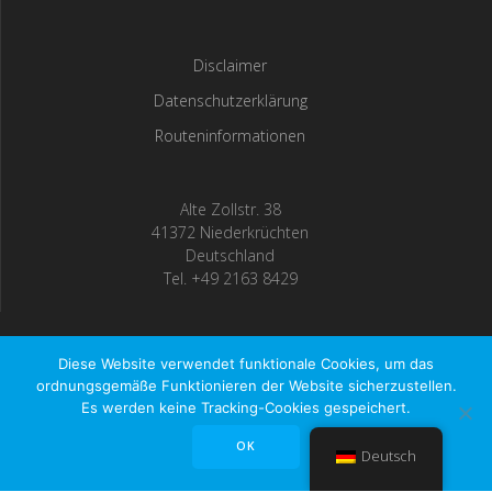
Disclaimer
Datenschutzerklärung
Routeninformationen
Alte Zollstr. 38
41372 Niederkrüchten
Deutschland
Tel. +49 2163 8429
Diese Website verwendet funktionale Cookies, um das
Teguma GmbH ©2023
ordnungsgemäße Funktionieren der Website sicherzustellen.
Es werden keine Tracking-Cookies gespeichert.
© 2026 Teguma GmbH ©2023. Built using WordPress and
OK
EmpowerWP Theme
.
Deutsch