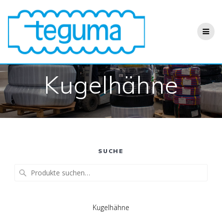
Zum
Inhalt
springen
Kugelhähne
SUCHE
Suche
nach:
Kugelhähne