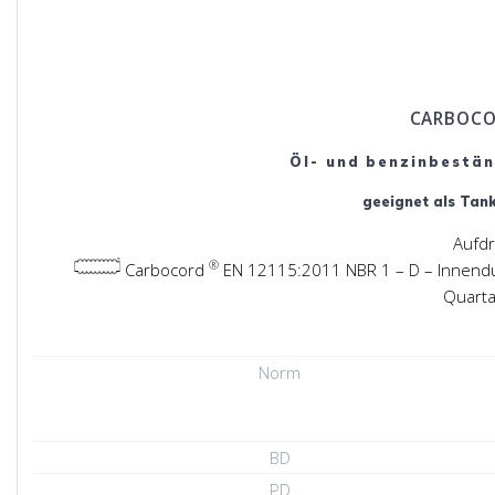
CARBOC
Öl- und benzinbestän
geeignet als Tan
Aufdr
®
Carbocord
EN 12115:2011 NBR 1 – D – Innendu
Quarta
Norm
BD
PD