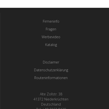
Firmeninfo
Fragen
Werbevideo
Katalog
Disclaimer
Datenschutzerklärung
Routeninformationen
Alte Zollstr. 38
41372 Niederkrüchten
Deutschland