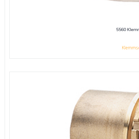
5560 Klem
Klemmsc