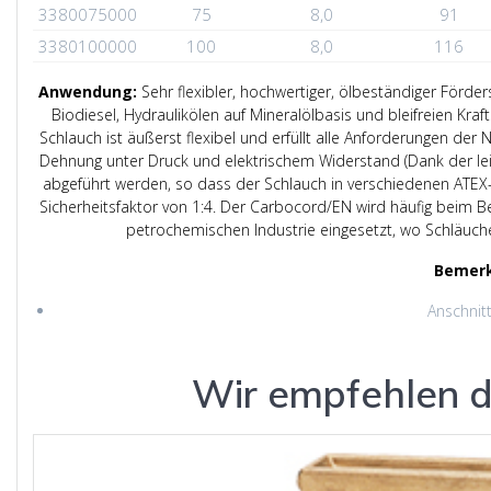
3380075000
75
8,0
91
3380100000
100
8,0
116
Anwendung:
Sehr flexibler, hochwertiger, ölbeständiger Förder
Biodiesel, Hydraulikölen auf Mineralölbasis und bleifreien K
Schlauch ist äußerst flexibel und erfüllt alle Anforderungen der
Dehnung unter Druck und elektrischem Widerstand (Dank der lei
abgeführt werden, so dass der Schlauch in verschiedenen ATEX
Sicherheitsfaktor von 1:4. Der Carbocord/EN wird häufig beim Be
petrochemischen Industrie eingesetzt, wo Schläuc
Bemer
Anschnit
Wir empfehlen d