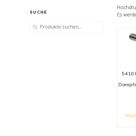
Hochdru
SUCHE
Es werde
Suche
nach:
5410 
Dampfs
Hoch