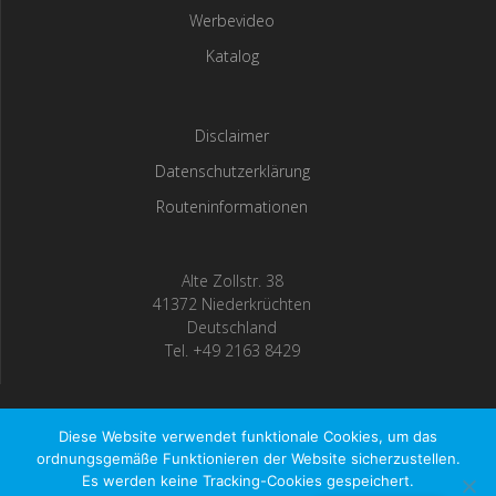
Werbevideo
Katalog
Disclaimer
Datenschutzerklärung
Routeninformationen
Alte Zollstr. 38
41372 Niederkrüchten
Deutschland
Tel. +49 2163 8429
Diese Website verwendet funktionale Cookies, um das
Teguma GmbH ©2023
ordnungsgemäße Funktionieren der Website sicherzustellen.
Es werden keine Tracking-Cookies gespeichert.