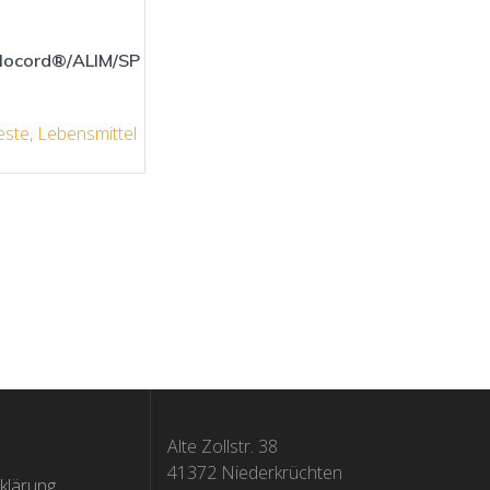
ilocord®/ALIM/SP
este
,
Lebensmittel
Alte Zollstr. 38
41372 Niederkrüchten
klärung