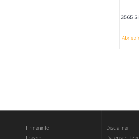
3565 S
Abriebf
Firmeninfo
Disclaimer
Fragen
Datenschutzer