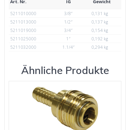
Art. Nr.
IG
Gewicht
5211010000
3/8″
0,131 kg
5211013000
1/2″
0,137 kg
5211019000
3/4″
0,154 kg
5211025000
1″
0,192 kg
5211032000
1.1/4″
0,294 kg
Ähnliche Produkte