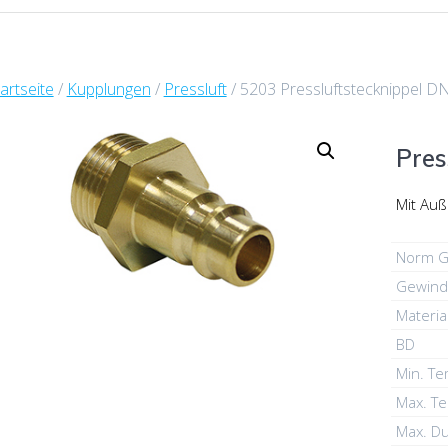
artseite
/
Kupplungen
/
Pressluft
/ 5203 Pressluftstecknippel DN
Pres
Mit Au
Norm G
Gewind
Materia
BD
Min. T
Max. T
Max. Du