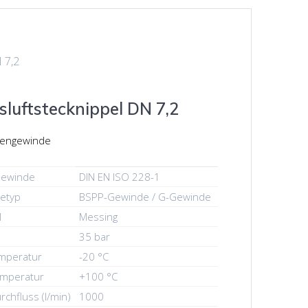
 7,2
sluftstecknippel DN 7,2
ßengewinde
ewinde
DIN EN ISO 228-1
etyp
BSPP-Gewinde / G-Gewinde
l
Messing
35 bar
emperatur
-20 °C
emperatur
+100 °C
rchfluss (l/min)
1000