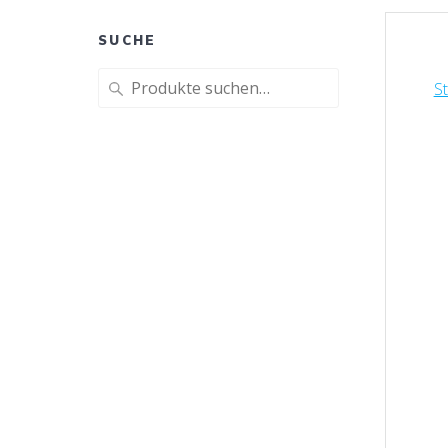
SUCHE
Suche
St
nach: