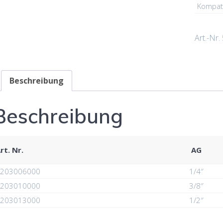
Kompati
Art.-Nr.
Beschreibung
Beschreibung
rt. Nr.
AG
203006000
1/4″
203010000
3/8″
203013000
1/2″