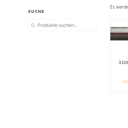
Es werde
SUCHE
Suche
nach:
310
He