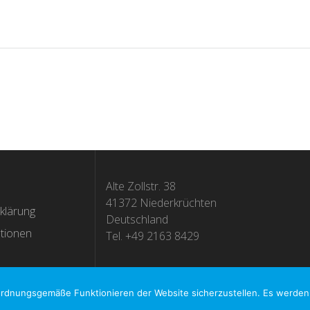
Alte Zollstr. 38
41372 Niederkrüchten
klärung
Deutschland
tionen
Tel. +49 2163 8429
rdnungsgemäße Funktionieren der Website sicherzustellen. Es werden 