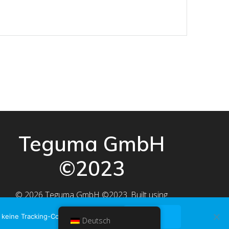
Teguma GmbH
©2023
© 2026 Teguma GmbH ©2023. Built using
WordPress and
EmpowerWP Theme
.
keine Tracking-Cookies gespeichert.
OK
Deutsch