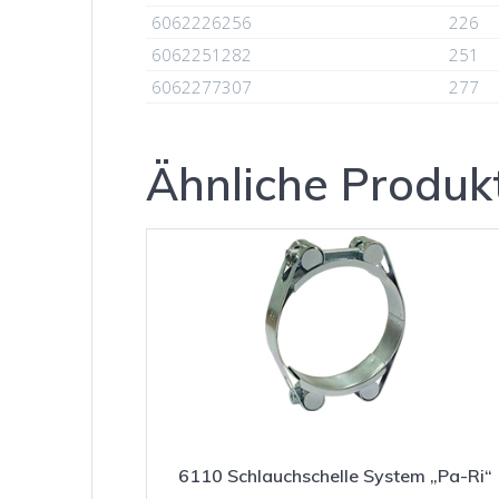
6062226256
226
6062251282
251
6062277307
277
Ähnliche Produk
6110 Schlauchschelle System „Pa-Ri“