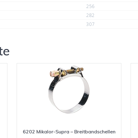
256
282
307
te
6202 Mikalor-Supra – Breitbandschellen