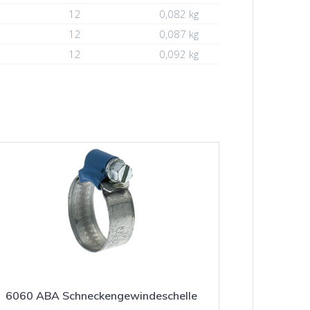
12
0,082 kg
12
0,087 kg
12
0,092 kg
6060 ABA Schneckengewindeschelle