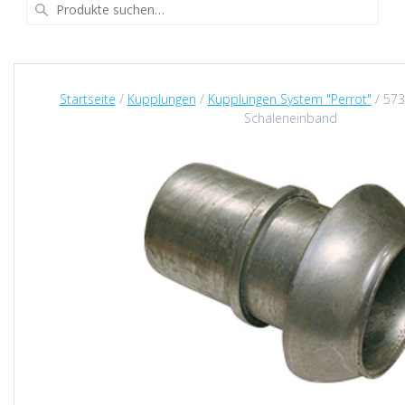
Suche
nach:
Startseite
/
Kupplungen
/
Kupplungen System "Perrot"
/ 5732
Schaleneinband