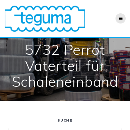
Zum
Inhalt
springen
5732 Perrot
Vaterteil für
Schaleneinband
SUCHE