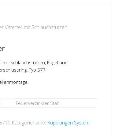
r Vaterteil mit Schlauchstutzen
er
il mit Schlauchstutzen, Kugel und
rschlussring. Typ S77
ellenmontage.
l
Feuerverzinkter Stahl
5710
Kategoriename:
Kupplungen System