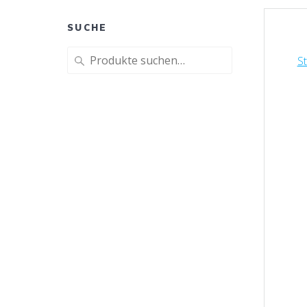
SUCHE
Suche
St
nach: