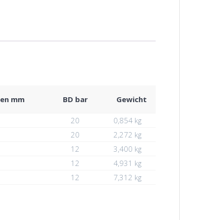
nnen mm
BD bar
Gewicht
20
0,854 kg
20
2,272 kg
12
3,400 kg
12
4,931 kg
12
7,312 kg