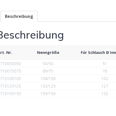
Beschreibung
Beschreibung
rt. Nr.
Nenngröße
Für Schlauch Ø I
710050050
50/50
51
710075075
89/75
76
710100100
108/100
102
710125125
133/125
127
710150150
159/150
152