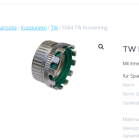
artseite
/
Kupplungen
/
TW
/ 5584 TW Kronenring
TW 
Mit Inn
für Spa
Norm
Norm G
Gewind
Materia
Werksto
Gewind