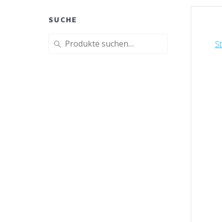
SUCHE
Suche
St
nach: