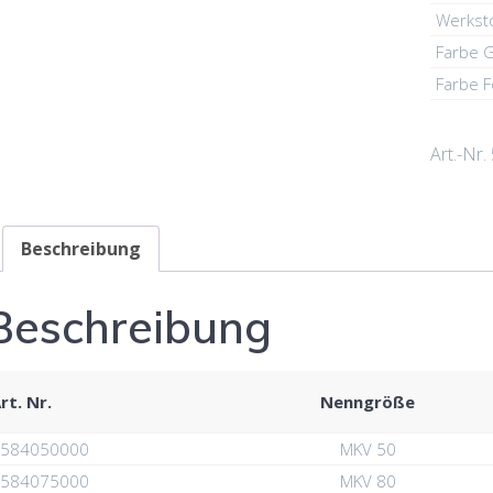
Werksto
Farbe 
Farbe 
Art.-Nr.
Beschreibung
Beschreibung
rt. Nr.
Nenngröße
584050000
MKV 50
584075000
MKV 80