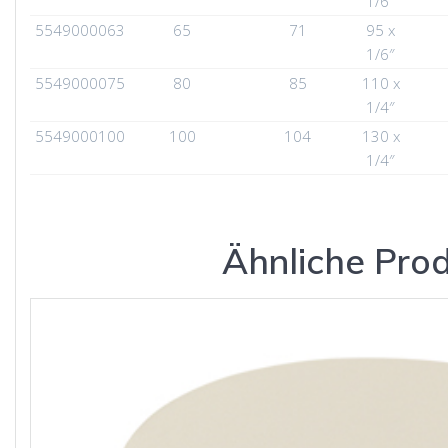
1/6″
5549000063
65
71
95 x
1/6″
5549000075
80
85
110 x
1/4″
5549000100
100
104
130 x
1/4″
Ähnliche Pro