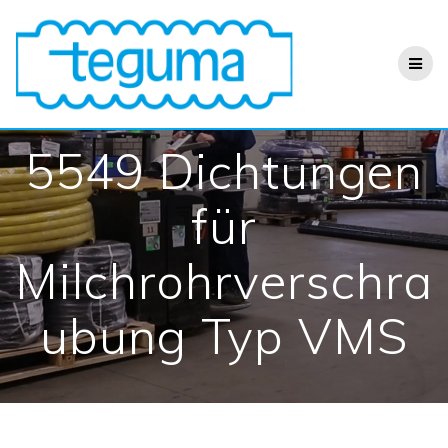
Zum
Inhalt
springen
5549 Dichtungen
für
Milchrohrverschra
ubung Typ VMS