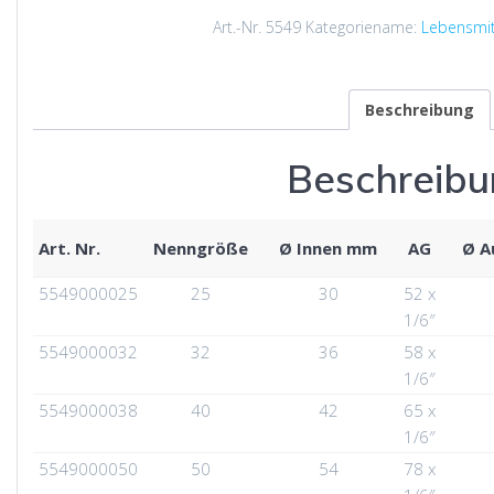
Art.-Nr.
5549
Kategoriename:
Lebensmitt
Beschreibung
Beschreib
Art. Nr.
Nenngröße
Ø Innen mm
AG
Ø A
5549000025
25
30
52 x
1/6″
5549000032
32
36
58 x
1/6″
5549000038
40
42
65 x
1/6″
5549000050
50
54
78 x