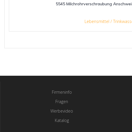
5545 Milchrohrverschraubung Anschwe
Lebensmittel / Trinkwass
Firmeninfo
Fragen
Werbevideo
Katalog