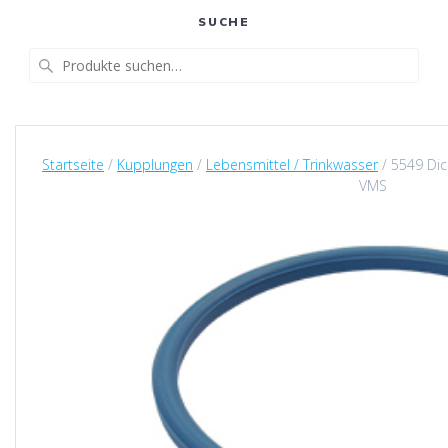
SUCHE
Suche
nach:
Startseite
/
Kupplungen
/
Lebensmittel / Trinkwasser
/ 5549 Dic
VMS