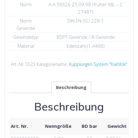
Norm
A-A 59326 25.09.98 (früher MIL – C
27487)
Norm
DIN EN ISO 228-1
Gewinde
Gewindetyp
BSPT-Gewinde / R-Gewinde
Material
Edelstahl (1.4408)
Art.-Nr.
5523
Kategoriename:
Kupplungen System "Kamlok"
Beschreibung
Beschreibung
Art. Nr.
Nenngröße
BD bar
Gewicht