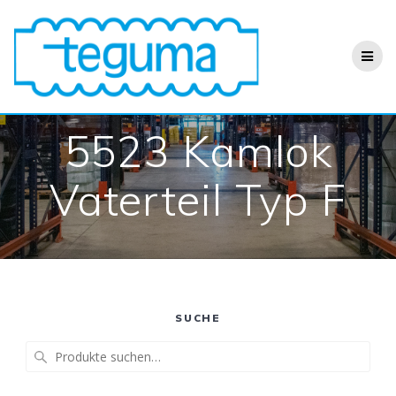
Zum
Inhalt
springen
5523 Kamlok
Vaterteil Typ F
SUCHE
Suche
nach: