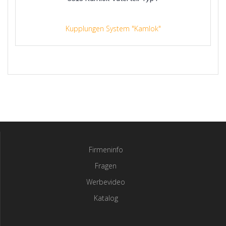
Kupplungen System "Kamlok"
Firmeninfo
Fragen
Werbevideo
Katalog