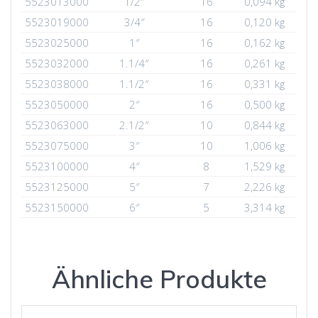
5523013000
1/2″
16
0,094 kg
5523019000
3/4″
16
0,120 kg
5523025000
1″
16
0,162 kg
5523032000
1.1/4″
16
0,261 kg
5523038000
1.1/2″
16
0,331 kg
5523050000
2″
16
0,500 kg
5523063000
2.1/2″
10
0,844 kg
5523075000
3″
10
1,006 kg
5523100000
4″
8
1,529 kg
5523125000
5″
7
2,226 kg
5523150000
6″
5
3,314 kg
Ähnliche Produkte