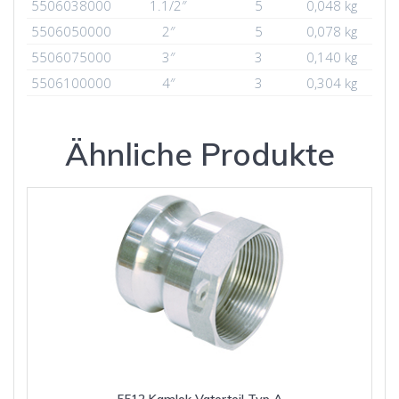
5506038000
1.1/2″
5
0,048 kg
5506050000
2″
5
0,078 kg
5506075000
3″
3
0,140 kg
5506100000
4″
3
0,304 kg
Ähnliche Produkte
5512 Kamlok Vaterteil Typ A