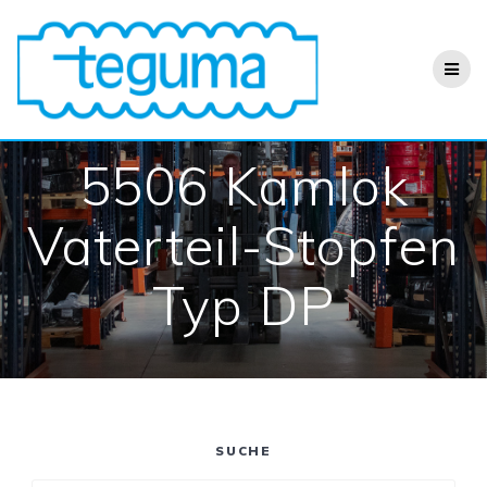
Zum
Inhalt
springen
5506 Kamlok
Vaterteil-Stopfen
Typ DP
SUCHE