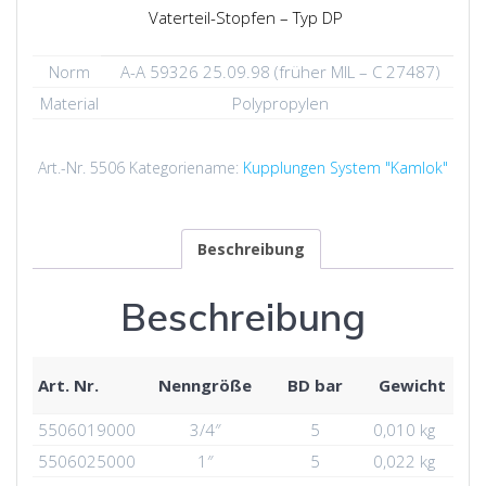
Vaterteil-Stopfen – Typ DP
Norm
A-A 59326 25.09.98 (früher MIL – C 27487)
Material
Polypropylen
Art.-Nr.
5506
Kategoriename:
Kupplungen System "Kamlok"
Beschreibung
Beschreibung
Art. Nr.
Nenngröße
BD bar
Gewicht
5506019000
3/4″
5
0,010 kg
5506025000
1″
5
0,022 kg