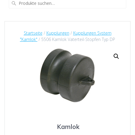
Suche
nach:
Startseite
/
Kupplungen
/
Kupplungen System
"Kamlok"
/ 5506 Kamlok Vaterteil-Stopfen Typ DP
Kamlok