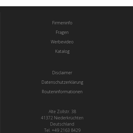
Firmeninfo
Fragen
Werbevideo
Katalog
Disclaimer
Datenschutzerklärung
Routeninformationen
Alte Zollstr. 38
41372 Niederkrüchten
Deutschland
Tel. +49 2163 8429