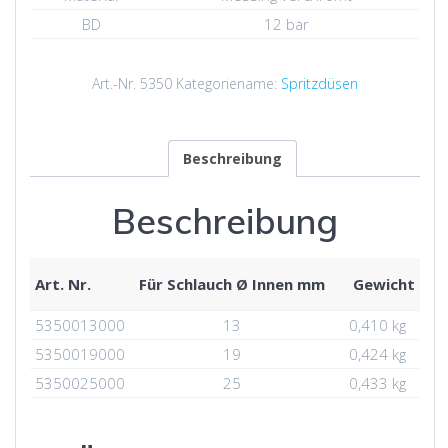
BD
12 bar
Art.-Nr.
5350
Kategoriename:
Spritzdüsen
Beschreibung
Beschreibung
Art. Nr.
Für Schlauch Ø Innen mm
Gewicht
5350013000
13
0,410 kg
5350019000
19
0,424 kg
5350025000
25
0,433 kg