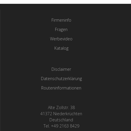
Firmeninfo
Fragen
Werbevideo
Katalog
Disclaimer
Datenschutzerklärung
Routeninformationen
Alte Zollstr. 38
41372 Niederkrüchten
Deutschland
Tel. +49 2163 8429