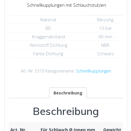
Schnellkupplungen mit Schlauchstutzen
Material
Messing
BD
10 bar
Knaggenabstand
40 mm
Werkstoff Dichtung
NBR
Farbe Dichtung
Schwarz
Art.-Nr.
5310
Kategoriename:
Schnellkupplungen
Beschreibung
Beschreibung
Art. Nr.
Für Schlauch Ø Innen mm
Gewicht