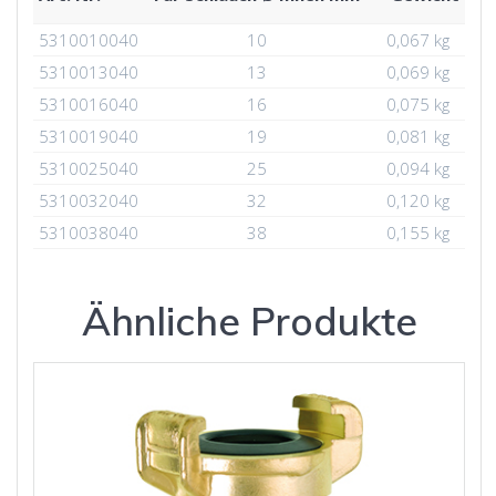
5310010040
10
0,067 kg
5310013040
13
0,069 kg
5310016040
16
0,075 kg
5310019040
19
0,081 kg
5310025040
25
0,094 kg
5310032040
32
0,120 kg
5310038040
38
0,155 kg
Ähnliche Produkte