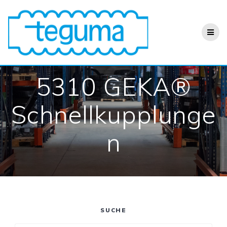
Zum
Inhalt
springen
5310 GEKA®
Schnellkupplunge
n
SUCHE