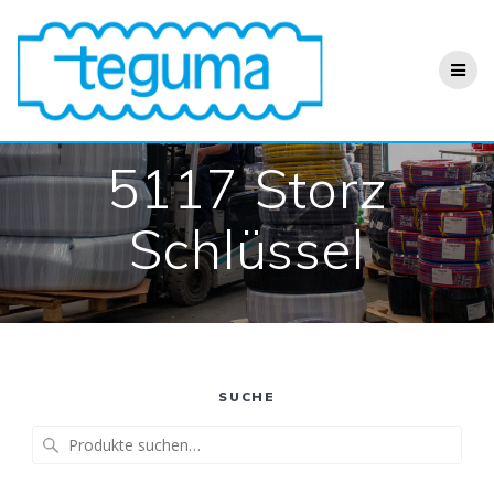
Zum
Inhalt
springen
5117 Storz
Schlüssel
SUCHE
Suche
nach: