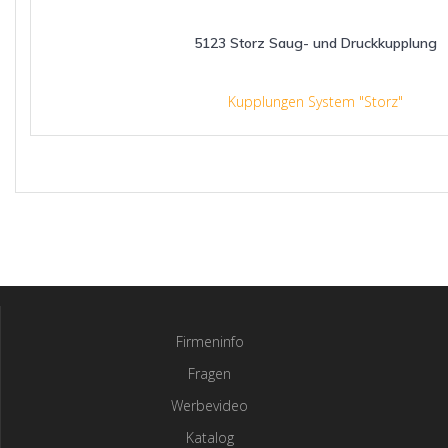
5123 Storz Saug- und Druckkupplung
Kupplungen System "Storz"
Firmeninfo
Fragen
Werbevideo
Katalog