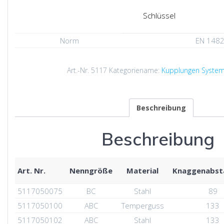
Schlüssel
Norm
EN 148
Art.-Nr.
5117
Kategoriename:
Kupplungen System
Beschreibung
Beschreibung
Art. Nr.
Nenngröße
Material
Knaggenabs
5117050075
BC
Stahl
89
5117050100
ABC
Temperguss
133
5117050102
ABC
Stahl
133