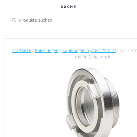
SUCHE
Suche
nach:
Startseite
/
Kupplungen
/
Kupplungen System "Storz"
/ 5112 St
mit Außengewinde