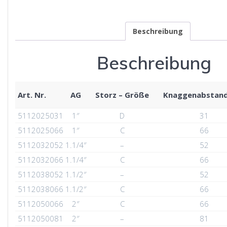
Beschreibung
Beschreibung
Art. Nr.
AG
Storz – Größe
Knaggenabstan
5112025031
1″
D
31
5112025066
1″
C
66
5112032052
1.1/4″
–
52
5112032066
1.1/4″
C
66
5112038052
1.1/2″
–
52
5112038066
1.1/2″
C
66
5112050066
2″
C
66
5112050081
2″
–
81