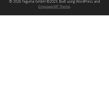
© 2026 Teguma GmbH ©2023. Built using WordPress and
EmpowerWP Theme
.