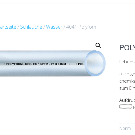
artseite
/
Schläuche
/
Wasser
/ 4041 Polyform
POL
Lebens
auch ge
chemika
zum Ein
Aufdruc
P
Norm