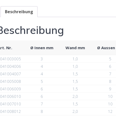
Beschreibung
Beschreibung
rt. Nr.
Ø Innen mm
Wand mm
Ø Ausse
041003005
3
1,0
5
041004006
4
1,0
6
041004007
4
1,5
7
041005008
5
1,5
8
041006009
6
1,5
9
041006010
6
2,0
10
041007010
7
1,5
10
041008012
8
2,0
12