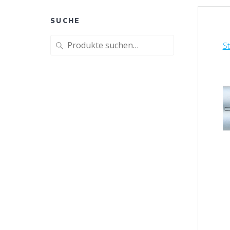
SUCHE
Suche
St
nach: