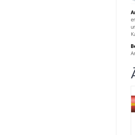
A
e
u
K
B
An