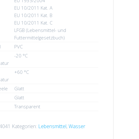
EU 1935/2004
EU 10/2011 Kat. A
EU 10/2011 Kat. B
EU 10/2011 Kat. C
LFGB (Lebensmittel- und
Futtermittelgesetzbuch)
l
PVC
-20 °C
atur
+60 °C
atur
eele
Glatt
Glatt
Transparent
4041
Kategorien:
Lebensmittel
,
Wasser