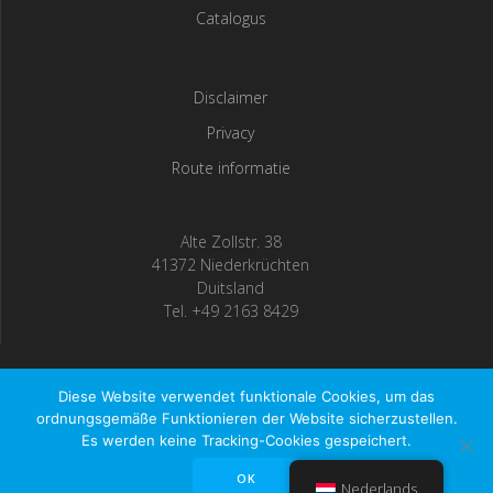
Catalogus
Disclaimer
Privacy
Route informatie
Alte Zollstr. 38
41372 Niederkrüchten
Duitsland
Tel. +49 2163 8429
Diese Website verwendet funktionale Cookies, um das
Teguma GmbH ©2023
ordnungsgemäße Funktionieren der Website sicherzustellen.
Es werden keine Tracking-Cookies gespeichert.
© 2026 Teguma GmbH ©2023. Gebouwd met WordPress en
OK
EmpowerWP thema
.
Nederlands