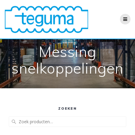
Ga
naar
de
inhoud
Messing
snelkoppelingen
ZOEKEN
Zoeken
naar: