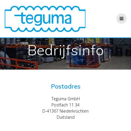
Ga
naar
de
inhoud
Bedrijfsinfo
Postadres
Teguma GmbH
Postfach 11 34
D-41367 Niederkrüchten
Duitsland